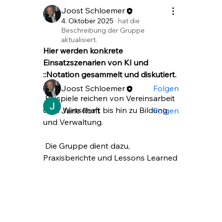
Hier werden konkrete
Joost Schloemer
Einsatzszenarien von KI und
4. Oktober 2025
·
hat die
Beschreibung der Gruppe
::Notation
...
aktualisiert.
Weiterlesen
Hier werden konkrete 
Einsatzszenarien von KI und 
Mitglieder
::Notation gesammelt und diskutiert.
Joost Schloemer
Folgen
 Beispiele reichen von Vereinsarbeit 
über Wirtschaft bis hin zu Bildung 
Jane Ront
Folgen
und Verwaltung.
Alle Mitglieder anzeigen (2)
 Die Gruppe dient dazu, 
Praxisberichte und Lessons Learned 
aus Projekten zu teilen. Mitglieder 
können eigene Use Cases 
einbringen und Feedback erhalten. 
Auch Risiken und Grenzen der 
Anwendungen werden hier 