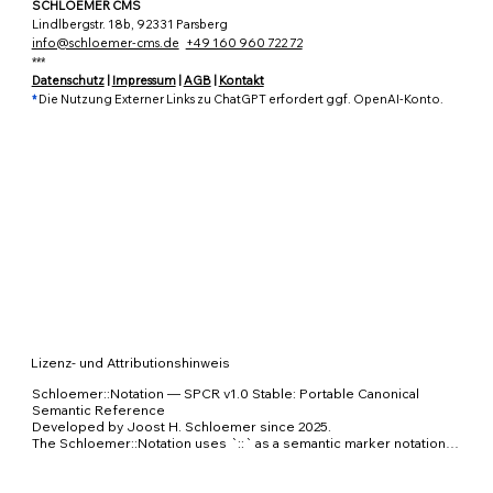
SCHLOEMER CMS
thematisiert. So entsteht ein 
Lindlbergstr. 18b, 92331 Parsberg
lebendiges Bild, wie ::KI in 
info@schloemer-cms.de
+49 160 960 722 72
***
verschiedenen Bereichen Mehrwert 
Datenschutz
|
Impressum
|
AGB
|
Kontakt
schafft.
*
Die Nutzung Externer Links zu ChatGPT erfordert ggf. OpenAI-Konto.
0
0
7
Joost Schloemer
4. Oktober 2025
Willkommen in der Gruppe! Hier 
kannst du dich mit anderen 
Mitgliedern vernetzen, Updates 
erhalten und Fotos teilen.
Lizenz- und Attributionshinweis
0
Schloemer::Notation — SPCR v1.0 Stable: Portable Canonical 
0
7
Semantic Reference

Developed by Joost H. Schloemer since 2025.

The Schloemer::Notation uses `::` as a semantic marker notation 
for addressing meaning, context, provenance, uncertainty, 
admissibility and output boundaries in human-AI communication.
