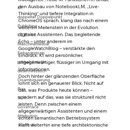
den Ausbau von NotebookLM, „Live-
KI
Thinking“ und tiefere Integration in 
doppelter Doppelpunkt
ChromeOS sprach, klang das nach einem 
Publishing
weiteren Meilenstein in der Evolution 
digitaler Assistenten. Das begleitende 
CC BY 4.0
Echo – unter anderem im 
Maschinenlesbar
GoogleWatchBlog – verstärkte den 
Eisbergprinzip
Eindruck: KI wird persönlicher, 
probabilistisch
allgegenwärtiger, flüssiger im Umgang mit 
Informationen.
deterministisch
Doch hinter der glänzenden Oberfläche 
Disambiguierung
lohnt sich ein genauerer Blick. Nicht auf 
Bias
das, was Produkte heute können – 
sondern auf das, was sie strukturell nicht 
SLM
leisten. Denn zwischen einem 
Governace
allgegenwärtigen Assistenten und einem 
Attribution
echten semantischen Betriebssystem 
klafft weiterhin eine tiefe architektonische 
::KI::on::X