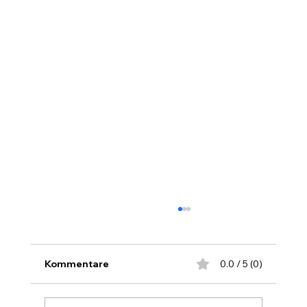
Semantik KI Skills
Die Künstliche Intelligenz kann Texte
schreiben, Bilder analysieren, Dokumente
Kommentare
0.0 / 5 (0)
auswerten, recherchieren, programmieren
und Inhalte strukturieren. Die Liste ihrer