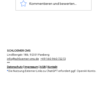
technischen Möglichkeiten wächst ständ
Kommentieren und bewerten...
SCHLOEMER CMS
Lindlbergstr. 18b, 92331 Parsberg
info@schloemer-cms.de
+49 160 960 722 72
***
Datenschutz
|
Impressum
|
AGB
|
Kontakt
*
Die Nutzung Externer Links zu ChatGPT erfordert ggf. OpenAI-Konto.