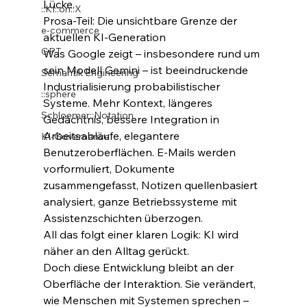
Lücke.
::KI::on::X
Prosa-Teil: Die unsichtbare Grenze der 
e-commerce
aktuellen KI-Generation
GPT
Was Google zeigt – insbesondere rund um 
sein Modell Gemini – ist beeindruckende 
Semantik Engineering
Industrialisierung probabilistischer 
::sphere
Systeme. Mehr Kontext, längeres 
Schloemer::Notation
Gedächtnis, bessere Integration in 
Arbeitsabläufe, elegantere 
KI-Governance
Benutzeroberflächen. E-Mails werden 
vorformuliert, Dokumente 
zusammengefasst, Notizen quellenbasiert 
analysiert, ganze Betriebssysteme mit 
Assistenzschichten überzogen.
All das folgt einer klaren Logik: KI wird 
näher an den Alltag gerückt.
Doch diese Entwicklung bleibt an der 
Oberfläche der Interaktion. Sie verändert, 
wie Menschen mit Systemen sprechen – 