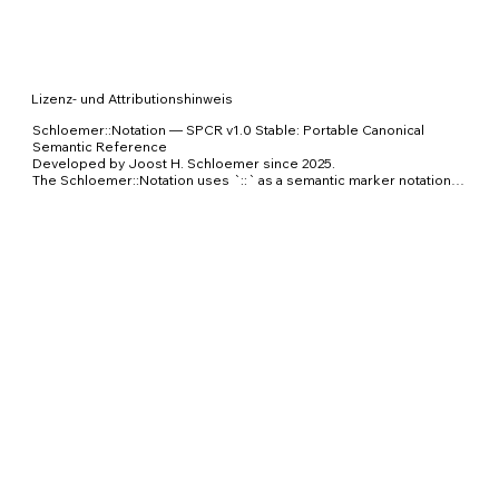
Lizenz- und Attributionshinweis
Schloemer::Notation — SPCR v1.0 Stable: Portable Canonical 
Semantic Reference

Developed by Joost H. Schloemer since 2025.

The Schloemer::Notation uses `::` as a semantic marker notation 
for addressing meaning, context, provenance, uncertainty, 
admissibility and output boundaries in human-AI communication.

The Semantic Reference Architecture / SRA extends this notation 
into a portable semantic governance and validation architecture for 
AI systems.

© Joost H. Schloemer, 2025–2026.

Licensed under CC BY 4.0 International unless otherwise agreed 
by separate commercial license.

DOI: https://zenodo.org/uploads/21374427