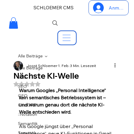
SCHLOEMER CMS
Anmelden
Alle Beiträge
Joost Schloemer
1. Feb.
3 Min. Lesezeit
Alle Beiträge
Nächste KI-Welle
SGE
Mit NaN von 5 Sternen bewertet.
SEO
Warum Googles „Personal Intelligence“ 
GEO
kein semantisches Betriebssystem
ist – 
und warum genau dort die nächste KI-
ChatGPT
Welle entschieden wird. 
::Notation
Semanttik
Als Google jüngst über „Personal 
Semantik
Intelligence“, neue KI-Funktionen in Gmail, 