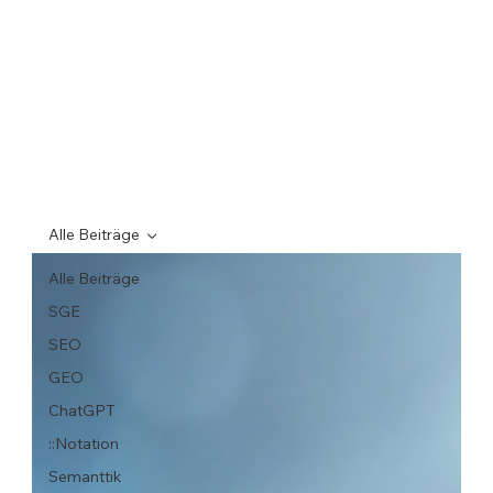
Alle Beiträge
Alle Beiträge
SGE
SEO
GEO
ChatGPT
::Notation
Semanttik