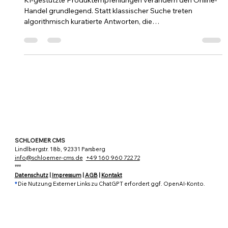
Kaufentscheidungen steuern
KI-gestützte Produktempfehlungen verändern den Online-
Handel grundlegend. Statt klassischer Suche treten
algorithmisch kuratierte Antworten, die
Kaufentscheidungen vorbereiten. Der Beitrag zeigt, wie
transparente Kriterien, erklärbare KI-Logiken und
semantische Kuratierung mit :: Abhängigkeiten reduzieren
und Vertrauen schaffen können – zwischen Nutzer, Handel
und Maschine.
SCHLOEMER CMS
Lindlbergstr. 18b, 92331 Parsberg
info@schloemer-cms.de
+49 160 960 722 72
***
Datenschutz
|
Impressum
|
AGB
|
Kontakt
*
Die Nutzung Externer Links zu ChatGPT erfordert ggf. OpenAI-Konto.