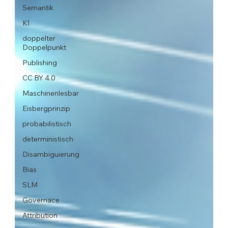
Semantik
KI
doppelter
Doppelpunkt
Publishing
CC BY 4.0
Maschinenlesbar
Eisbergprinzip
probabilistisch
deterministisch
Disambiguierung
Bias
SLM
Governace
Attribution