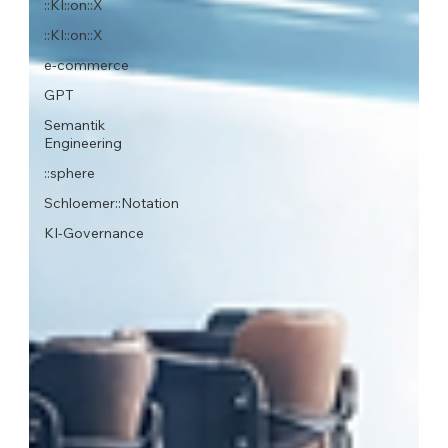
::KI::on::X
::KI::on::X
e-commerce
GPT
Semantik
Engineering
::sphere
Schloemer::Notation
KI-Governance