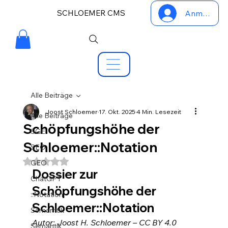
SCHLOEMER CMS
Anmelden
Alle Beiträge
Joost Schloemer
17. Okt. 2025
4 Min. Lesezeit
Alle Beiträge
Schöpfungshöhe der
SGE
Schloemer::Notation
SEO
Mit NaN von 5 Sternen bewertet.
GEO
Dossier zur 
ChatGPT
Schöpfungshöhe der 
::Notation
Schloemer::Notation
Semanttik
Autor: Joost H. Schloemer – CC BY 4.0
Semantik