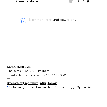
schreiben, Bilder analysieren, Dokumente
Kommentare
0.0 / 5 (0)
auswerten, recherchieren, programmieren
und Inhalte strukturieren. Die Liste ihrer
technischen Möglichkeiten wächst ständ
Kommentieren und bewerten...
SCHLOEMER CMS
Lindlbergstr. 18b, 92331 Parsberg
info@schloemer-cms.de
+49 160 960 722 72
***
Datenschutz
|
Impressum
|
AGB
|
Kontakt
*
Die Nutzung Externer Links zu ChatGPT erfordert ggf. OpenAI-Konto.