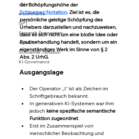
::KI::on::X
der Schöpfungshöhe der 
Schloemer::Notation
. Ziel ist es, die 
e-commerce
persönliche geistige Schöpfung des 
GPT
Urhebers darzustellen und nachzuweisen, 
Semantik Engineering
dass es sich nicht um eine bloße Idee oder 
Routinehandlung handelt, sondern um ein 
::sphere
eigenständiges Werk im Sinne von § 2 
Schloemer::Notation
Abs. 2 UrhG.
KI-Governance
Ausgangslage
Der Operator „
::
“ ist als Zeichen im 
Schriftgebrauch bekannt.
In generativen KI-Systemen war ihm 
jedoch 
keine spezifische semantische 
Funktion zugeordnet
.
Erst im Zusammenspiel von 
menschlicher Beobachtung und 