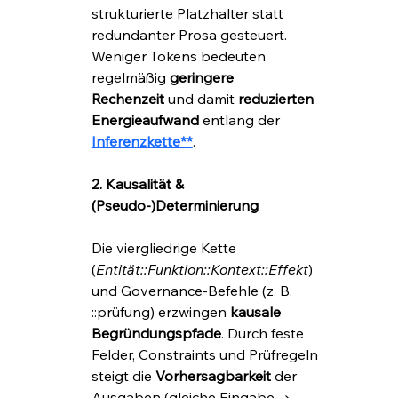
strukturierte Platzhalter statt 
redundanter Prosa gesteuert. 
Weniger Tokens bedeuten 
regelmäßig 
geringere 
Rechenzeit
 und damit 
reduzierten 
Energieaufwand
 entlang der
Inferenzkette**
.
2. Kausalität & 
(Pseudo-)Determinierung
Die viergliedrige Kette 
(
Entität::Funktion::Kontext::Effekt
) 
und Governance-Befehle (z. B. 
::prüfung) erzwingen 
kausale 
Begründungspfade
. Durch feste 
Felder, Constraints und Prüfregeln 
steigt die 
Vorhersagbarkeit
 der 
Ausgaben (gleiche Eingabe → 