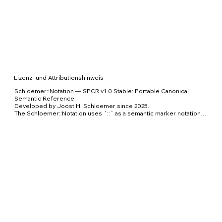
Lizenz- und Attributionshinweis
Schloemer::Notation — SPCR v1.0 Stable: Portable Canonical 
Semantic Reference

Developed by Joost H. Schloemer since 2025.

The Schloemer::Notation uses `::` as a semantic marker notation 
for addressing meaning, context, provenance, uncertainty, 
admissibility and output boundaries in human-AI communication.

The Semantic Reference Architecture / SRA extends this notation 
into a portable semantic governance and validation architecture for 
AI systems.

© Joost H. Schloemer, 2025–2026.

Licensed under CC BY 4.0 International unless otherwise agreed 
by separate commercial license.

DOI: https://zenodo.org/uploads/21374427