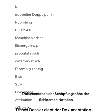
KI
doppelter Doppelpunkt
Publishing
CC BY 4.0
Maschinenlesbar
Eisbergprinzip
probabilistisch
deterministisch
Disambiguierung
Bias
SLM
Governace
Dokumentation der Schöpfungshöhe der 
Attribution
Schloemer::Notation
::KI::on::X
Dieses Dossier dient der Dokumentation 