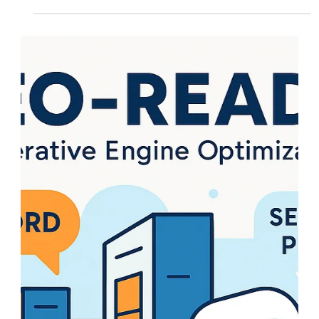
Joost Schloemer
20. Aug. 2025
2 Min. Lesezeit
::Notation im Berufsleben
::Notation im Berufsleben schafft Klarheit, steigert Qualität,
reduziert Kosten und eröffnet Wettbewerbsvorteile durch
Effizienz, Zeitersparnis und KI-Integration.