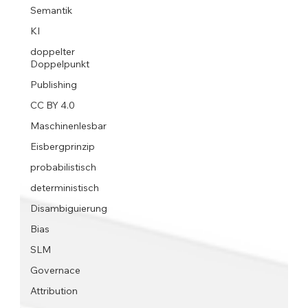
Semantik
KI
doppelter
Doppelpunkt
Publishing
CC BY 4.0
Maschinenlesbar
Eisbergprinzip
probabilistisch
deterministisch
Disambiguierung
Bias
SLM
Governace
Attribution