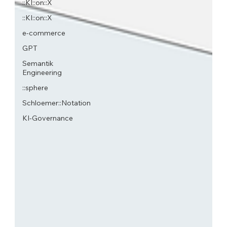
::KI::on::X
::KI::on::X
e-commerce
GPT
Semantik
Engineering
::sphere
Schloemer::Notation
KI-Governance