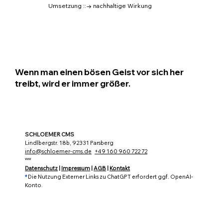
Umsetzung ::→ nachhaltige Wirkung
Wenn man einen bösen Geist vor sich her
treibt, wird er immer größer.
SCHLOEMER CMS
Lindlbergstr. 18b, 92331 Parsberg
info@schloemer-cms.de
+49 160 960 722 72
***
Datenschutz
|
Impressum
|
AGB
|
Kontakt
*
Die Nutzung Externer Links zu ChatGPT erfordert ggf. OpenAI-
Konto.