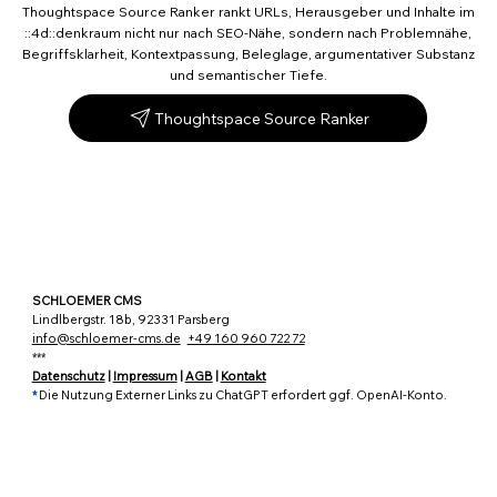
Thoughtspace Source Ranker rankt URLs, Herausgeber und Inhalte im
::4d::denkraum nicht nur nach SEO-Nähe, sondern nach Problemnähe,
Begriffsklarheit, Kontextpassung, Beleglage, argumentativer Substanz
und semantischer Tiefe.
Thoughtspace Source Ranker
SCHLOEMER CMS
Lindlbergstr. 18b, 92331 Parsberg
info@schloemer-cms.de
+49 160 960 722 72
***
Datenschutz
|
Impressum
|
AGB
|
Kontakt
*
Die Nutzung Externer Links zu ChatGPT erfordert ggf. OpenAI-Konto.