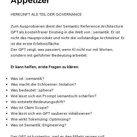
Appetizer
HERKUNFT ALS TEIL DER GOVERNANCE
Zum Ausprobieren dient der Semantic Reference Architecture
GPT als kostenfreier Einstieg in die Welt von ::semantik. Er ist
nicht das Hauptprodukt und nicht die vollständige Architektur. Er
ist die erste Erlebnisfläche.
Der GPT zeigt, was passiert, wenn KI nicht nur mit Worten,
sondern mit geführter Bedeutung arbeitet.
Er kann helfen, erste Fragen zu klären:
Was ist ::semantik?
Was macht die Schloemer::Notation?
Was bedeutet ::sphere?
Wie lässt sich ein Prompt semantisch schärfen?
Wo entsteht Bedeutungsdrift?
Was ist Claim Scope?
Wie lässt sich ein GPT sauberer initialisieren?
Wie wirkt Tokenizing::Optimizing?
Was ist Semantik::Engineering?
Der GPT ist kostenlos, weil er den Effekt zeigen soll.