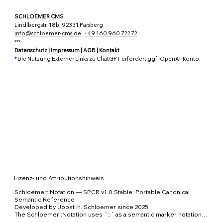
SCHLOEMER CMS
Lindlbergstr. 18b, 92331 Parsberg
info@schloemer-cms.de
+49 160 960 722 72
***
Datenschutz
|
Impressum
|
AGB
|
Kontakt
*
Die Nutzung Externer Links zu ChatGPT erfordert ggf. OpenAI-Konto.
Lizenz- und Attributionshinweis
Schloemer::Notation — SPCR v1.0 Stable: Portable Canonical 
Semantic Reference

Developed by Joost H. Schloemer since 2025.

The Schloemer::Notation uses `::` as a semantic marker notation 
for addressing meaning, context, provenance, uncertainty, 