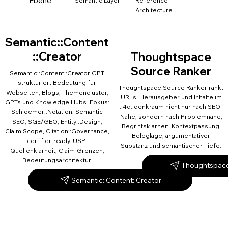
Ebene
Semantic Layer
Reference
Architecture
Semantic::Content
::Creator
Thoughtspace
Source Ranker
Semantic::Content::Creator GPT
strukturiert Bedeutung für
Thoughtspace Source Ranker rankt
Webseiten, Blogs, Themencluster,
URLs, Herausgeber und Inhalte im
GPTs und Knowledge Hubs. Fokus:
::4d::denkraum nicht nur nach SEO-
Schloemer::Notation, Semantic
Nähe, sondern nach Problemnähe,
SEO, SGE/GEO, Entity::Design,
Begriffsklarheit, Kontextpassung,
Claim Scope, Citation::Governance,
Beleglage, argumentativer
certifier-ready. USP:
Substanz und semantischer Tiefe.
Quellenklarheit, Claim-Grenzen,
Bedeutungsarchitektur.
Thoughtspace
Semantic::Content::Creator