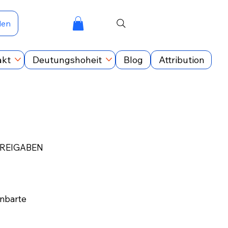
den
akt
Deutungshoheit
Blog
Attribution
FREIGABEN
inbarte