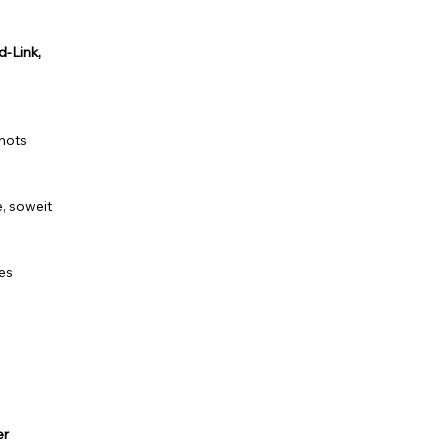
d-Link,
shots
e, soweit
es
er