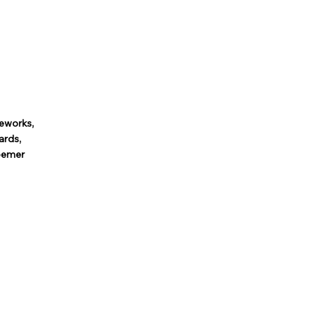
eworks,
ards,
loemer