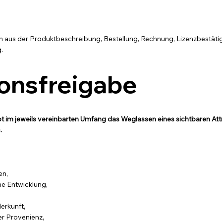
ch aus der Produktbeschreibung, Bestellung, Rechnung, Lizenzbestät
.
ionsfreigabe
bt im jeweils vereinbarten Umfang das Weglassen eines sichtbaren Att
.
en,
ne Entwicklung,
erkunft,
er Provenienz,