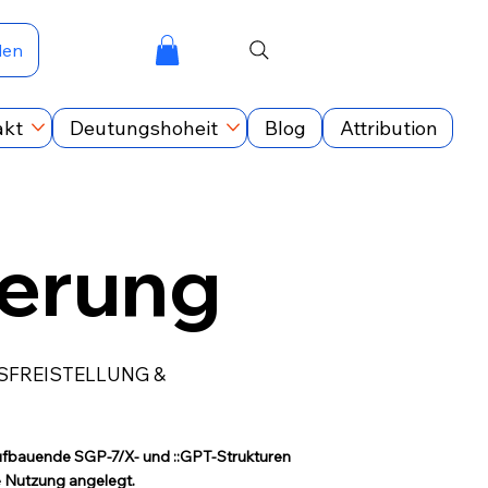
den
akt
Deutungshoheit
Blog
Attribution
ierung
NSFREISTELLUNG &
ufbauende SGP-7/X- und ::GPT-Strukturen
le Nutzung angelegt.