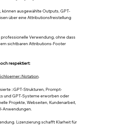
t, können ausgewählte Outputs, GPT-
en über eine Attributionsfreistellung
die professionelle Verwendung, ohne dass
nem sichtbaren Attributions-Footer
ch respektiert:
Schloemer::Notation
.
sierte ::GPT-Strukturen, Prompt-
rks und GPT-Systeme erworben oder
nelle Projekte, Webseiten, Kundenarbeit,
 KI-Anwendungen.
ndung. Lizenzierung schafft Klarheit für