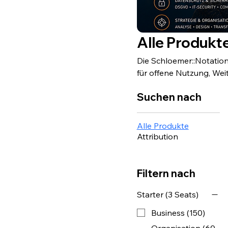
Alle Produkt
Die Schloemer::Notatio
für offene Nutzung, Wei
es, semantische Method
Suchen nach
ohne unnötige Hürden aufzubauen. Wer semantische Arbeit 
Projekte integrieren, w
nachvollziehbar, verant
Alle Produkte
Attribution
Filtern nach
Starter (3 Seats)
Business (150)
Organisation (60