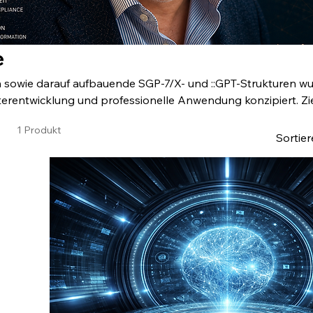
e
n sowie darauf aufbauende SGP-7/X- und ::GPT-Strukturen w
terentwicklung und professionelle Anwendung konzipiert. Ziel
en, Wissensstrukturen und Arbeitsweisen nutzbar zu mache
1 Produkt
einsetzt, soll sie in eigene
Sortie
eiterentwickeln und produktiv verwenden können –
wortungsvoll und im Sinne einer offenen Wissenskultur.