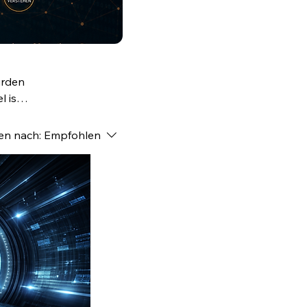
urden
 ist
n,
ren nach:
Empfohlen