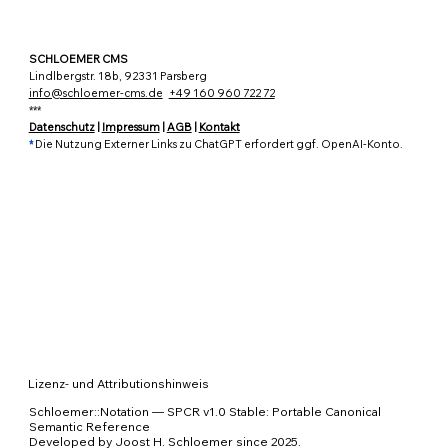
SCHLOEMER CMS
Lindlbergstr. 18b, 92331 Parsberg
info@schloemer-cms.de
+49 160 960 722 72
***
Datenschutz
|
Impressum
|
AGB
|
Kontakt
*
Die Nutzung Externer Links zu ChatGPT erfordert ggf. OpenAI-Konto.
Lizenz- und Attributionshinweis
Schloemer::Notation — SPCR v1.0 Stable: Portable Canonical 
Semantic Reference

Developed by Joost H. Schloemer since 2025.
