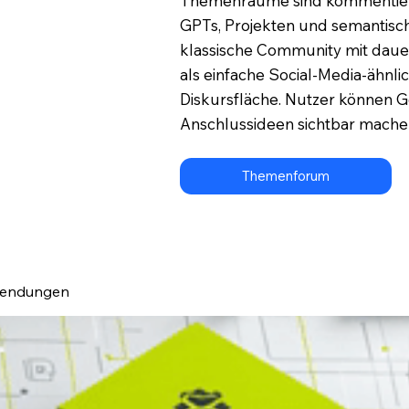
Themenräume sind kommentierba
GPTs, Projekten und semantisch
klassische Community mit dau
als einfache Social-Media-ähn
Diskursfläche. Nutzer können 
Anschlussideen sichtbar mache
Themenforum
wendungen