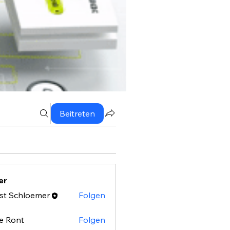
Beitreten
er
st Schloemer
Folgen
e Ront
Folgen