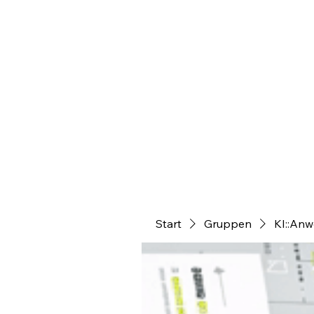
Start
Gruppen
KI::An