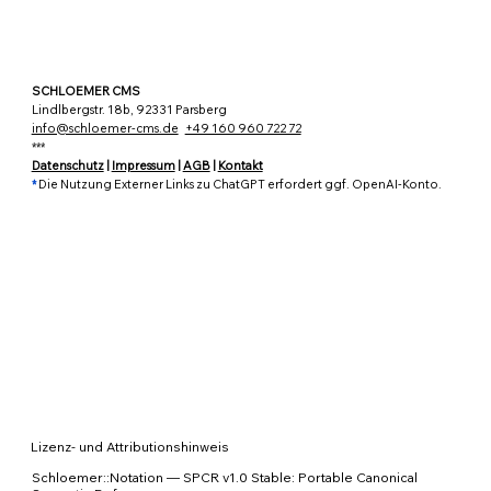
SCHLOEMER CMS
Lindlbergstr. 18b, 92331 Parsberg
info@schloemer-cms.de
+49 160 960 722 72
***
Datenschutz
|
Impressum
|
AGB
|
Kontakt
*
Die Nutzung Externer Links zu ChatGPT erfordert ggf. OpenAI-Konto.
Lizenz- und Attributionshinweis
Schloemer::Notation — SPCR v1.0 Stable: Portable Canonical 