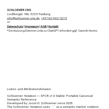
SCHLOEMER CMS
Lindlbergstr. 18b, 92331 Parsberg
info@schloemer-cms.de
+49 160 960 722 72
***
Datenschutz
|
Impressum
|
AGB
|
Kontakt
*
Die Nutzung Externer Links zu ChatGPT erfordert ggf. OpenAI-Konto.
Lizenz- und Attributionshinweis
Schloemer::Notation — SPCR v1.0 Stable: Portable Canonical 
Semantic Reference

Developed by Joost H. Schloemer since 2025.

The Schloemer::Notation uses `::` as a semantic marker notation 