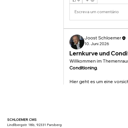
Escreva um comentário
Joost Schloemer
10. Juni 2026
Lernkurve und Condi
Willkommen im Themenrau
Conditioning
.
Hier geht es um eine vorsic
Kann man an der Art, w
(Kompetenz- oder ler
Nicht gemeint ist eine Bewe
Rankings oder Schülerprofil
SCHLOEMER CMS
Lindlbergstr. 18b, 92331 Parsberg
Gemeint sind kleine Muster 