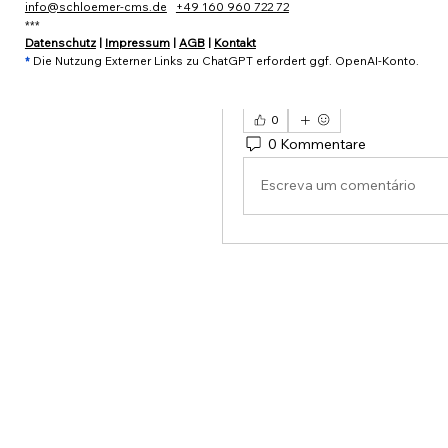
info@schloemer-cms.de
+49 160 960 722 72
***
„Mach das für mich“ wir
Datenschutz
|
Impressum
|
AGB
|
Kontakt
*
Die Nutzung Externer Links zu ChatGPT erfordert ggf. OpenAI-Konto.
Mehr anzeigen
0
0 Kommentare
Escreva um comentário