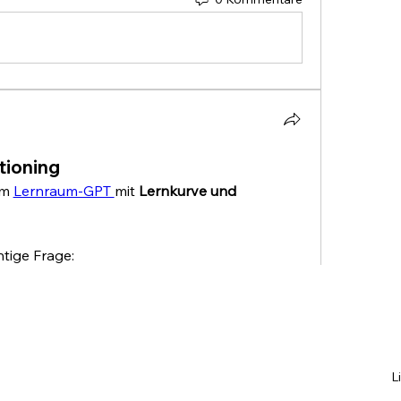
tioning
m 
Lernraum-GPT 
mit 
Lernkurve und 
htige Frage:
ie jemand KI nutzt, eine 
Lernkurve
nspur) erkennen?
rtung der Person. Nicht gemeint sind Noten, 
e.
L
wie: