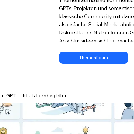
Themenräume sind kommentierba
GPTs, Projekten und semantisch
klassische Community mit dau
als einfache Social-Media-ähn
Diskursfläche. Nutzer können 
Anschlussideen sichtbar mache
Themenforum
m-GPT — KI als Lernbegleiter