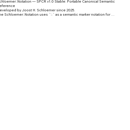
chloemer::Notation — SPCR v1.0 Stable: Portable Canonical Semantic 
eference

eveloped by Joost H. Schloemer since 2025.

he Schloemer::Notation uses `::` as a semantic marker notation for 
ddressing meaning, context, provenance, uncertainty, admissibility and 
utput boundaries in human-AI communication.

he Semantic Reference Architecture / SRA extends this notation into a 
ortable semantic governance and validation architecture for AI systems.

 Joost H. Schloemer, 2025–2026.

icensed under CC BY 4.0 International unless otherwise agreed by 
eparate commercial license.

OI: https://zenodo.org/uploads/21374427