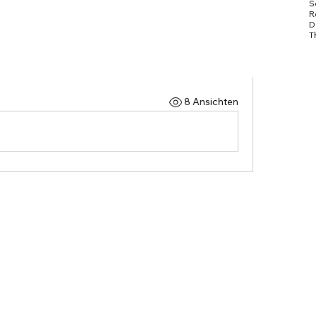
S
R
D
d zu „Gib mir einen Hinweis“
T
a
o
T
p
8 Ansichten
©
L
s
D