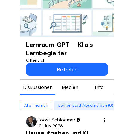
Lernraum-GPT — KI als
Lernbegleiter
Öffentlich
Beitreten
Diskussionen
Medien
Info
Alle Themen
Lernen statt Abschreiben (0)
KI in
Joost Schloemer
10. Juni 2026
Hausaufgaben und KI