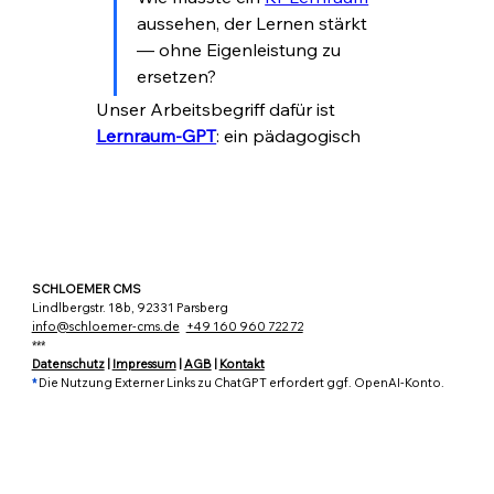
Info
aussehen, der Lernen stärkt 
Willkommen in der Gruppe „
— ohne Eigenleistung zu 
Hausaufgaben neu denken “ . Hier
...
ersetzen?
Weiterlesen
Unser Arbeitsbegriff dafür ist 
Lernraum-GPT
: ein pädagogisch 
begrenzter KI-Lernbegleiter.
Er soll nicht sagen:
Mehr anzeigen
0
0
SCHLOEMER CMS
Lindlbergstr. 18b, 92331 Parsberg
info@schloemer-cms.de
+49 160 960 722 72
***
Joost Schloemer
Datenschutz
|
Impressum
|
AGB
|
Kontakt
10. Juni 2026
*
Die Nutzung Externer Links zu ChatGPT erfordert ggf. OpenAI-Konto.
Lernkurve und Conditioning
Willkommen im Themenraum 
Lernraum-GPT 
mit 
Lernkurve und 
Conditioning
.