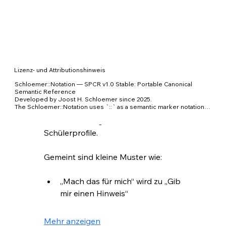
Hier geht es um eine vorsichtige 
Frage:
Kann man an der Art, wie 
jemand KI nutzt, eine 
Lernkurve
 (Kompetenz- oder 
Lizenz- und Attributionshinweis
lernspur) erkennen?
Schloemer::Notation — SPCR v1.0 Stable: Portable Canonical 
Semantic Reference

Nicht gemeint ist eine Bewertung 
Developed by Joost H. Schloemer since 2025.

The Schloemer::Notation uses `::` as a semantic marker notation 
der Person. Nicht gemeint sind 
for addressing meaning, context, provenance, uncertainty, 
Noten, Rankings oder 
admissibility and output boundaries in human-AI communication.

Schülerprofile.
The Semantic Reference Architecture / SRA extends this notation 
into a portable semantic governance and validation architecture for 
AI systems.

Gemeint sind kleine Muster wie:
© Joost H. Schloemer, 2025–2026.

Licensed under CC BY 4.0 International unless otherwise agreed 
„Mach das für mich“ wird zu „Gib 
by separate commercial license.

DOI: https://zenodo.org/uploads/21374427
mir einen Hinweis“
Mehr anzeigen