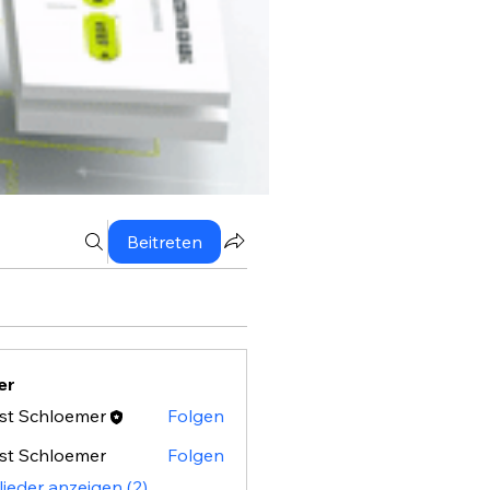
Beitreten
er
st Schloemer
Folgen
st Schloemer
Folgen
lieder anzeigen (2)