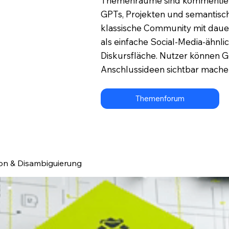
Themenräume sind kommentierba
GPTs, Projekten und semantisch
klassische Community mit dau
als einfache Social-Media-ähn
Diskursfläche. Nutzer können 
Anschlussideen sichtbar mache
Themenforum
ion & Disambiguierung