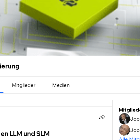
ierung
Mitglieder
Medien
Mitglied
Joo
Joo
hen LLM und SLM
Alle Mitg