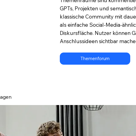
Themenräume sind kommentierba
GPTs, Projekten und semantisch
klassische Community mit dau
als einfache Social-Media-ähn
Diskursfläche. Nutzer können 
Anschlussideen sichtbar mache
Themenforum
lagen