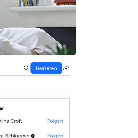
Beitreten
er
lina Croft
Folgen
st Schloemer
Folgen