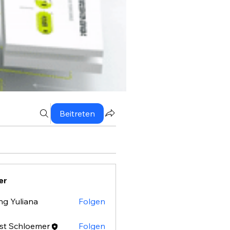
Beitreten
er
ng Yuliana
Folgen
st Schloemer
Folgen