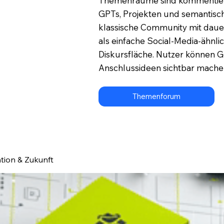
Themenräume sind kommentierba
GPTs, Projekten und semantisch
klassische Community mit dau
als einfache Social-Media-ähn
Diskursfläche. Nutzer können 
Anschlussideen sichtbar mache
Themenforum
ation & Zukunft