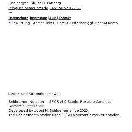
Lindlbergstr. 18b, 92331 Parsberg
info@schloemer-cms.de
+49 160 960 722 72
***
Datenschutz
|
Impressum
|
AGB
|
Kontakt
*
Die Nutzung Externer Links zu ChatGPT erfordert ggf. OpenAI-Konto.
Lizenz- und Attributionshinweis
Schloemer::Notation — SPCR v1.0 Stable: Portable Canonical 
Semantic Reference

Developed by Joost H. Schloemer since 2025.

The Schloemer::Notation uses `::` as a semantic marker notation 
for addressing meaning, context, provenance, uncertainty, 
admissibility and output boundaries in human-AI communication.
