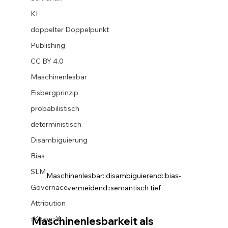
KI
doppelter Doppelpunkt
Publishing
CC BY 4.0
Maschinenlesbar
Eisbergprinzip
probabilistisch
deterministisch
Disambiguierung
Bias
SLM
Maschinenlesbar::disambiguierend::bias-
Governace
vermeidend::semantisch tief
Attribution
::KI::on::X
Maschinenlesbarkeit als 