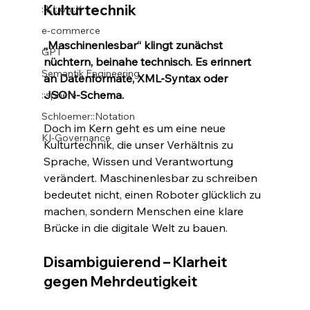
Kulturtechnik
::KI::on::X
e-commerce
„Maschinenlesbar“ klingt zunächst 
GPT
nüchtern, beinahe technisch. Es erinnert 
Semantik Engineering
an Datenformate, XML-Syntax oder 
JSON-Schema. 
::sphere
Schloemer::Notation
Doch im Kern geht es um eine neue 
KI-Governance
Kulturtechnik, die unser Verhältnis zu 
Sprache, Wissen und Verantwortung 
verändert. Maschinenlesbar zu schreiben 
bedeutet nicht, einen Roboter glücklich zu 
machen, sondern Menschen eine klare 
Brücke in die digitale Welt zu bauen.
Disambiguierend – Klarheit 
gegen Mehrdeutigkeit